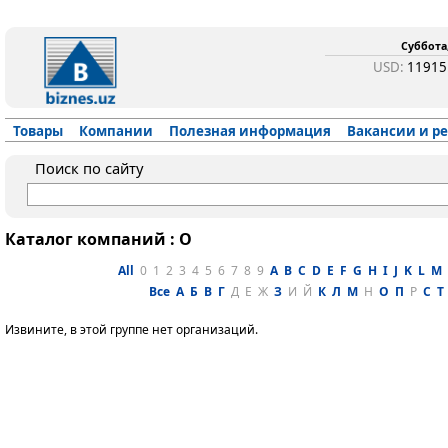
Суббота,
USD:
1191
Товары
Компании
Полезная информация
Вакансии и р
Поиск по сайту
Каталог компаний : O
All
0
1
2
3
4
5
6
7
8
9
A
B
C
D
E
F
G
H
I
J
K
L
M
Все
А
Б
В
Г
Д
Е
Ж
З
И
Й
К
Л
М
Н
О
П
Р
С
Т
Извините, в этой группе нет организаций.