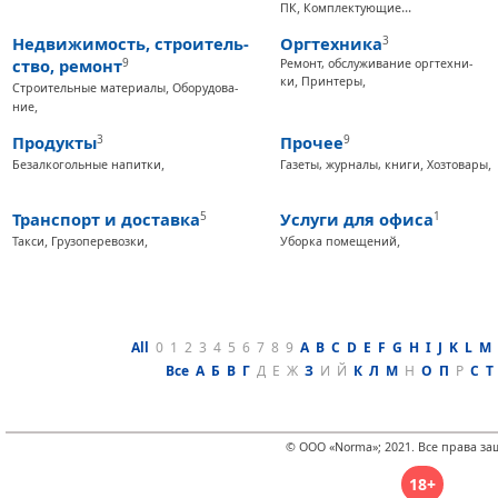
,
...
ПК
Ком­плек­ту­ющие
Нед­ви­жи­мость, стро­итель­
Ор­гтех­ни­ка
3
ство, ре­монт
9
Ре­монт, об­слу­жи­ва­ние ор­гтех­ни­
,
,
ки
Прин­те­ры
,
Стро­итель­ные ма­те­ри­алы
Обо­ру­до­ва­
,
ние
Про­дук­ты
3
Про­чее
9
,
,
,
Бе­зал­ко­голь­ные на­пит­ки
Га­зе­ты, жур­на­лы, кни­ги
Хоз­то­ва­ры
Тран­спорт и дос­тав­ка
5
Ус­лу­ги для офи­са
1
,
,
,
Так­си
Гру­зо­пе­ре­воз­ки
Убор­ка по­ме­ще­ний
All
0
1
2
3
4
5
6
7
8
9
A
B
C
D
E
F
G
H
I
J
K
L
M
Все
А
Б
В
Г
Д
Е
Ж
З
И
Й
К
Л
М
Н
О
П
Р
С
Т
© ООО «Norma»; 2021. Все права з
18+