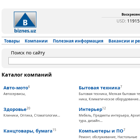
Воскресень
USD:
1191
Товары
Компании
Полезная информация
Вакансии и р
Поиск по сайту
Каталог компаний
Ав­то-мо­то
6
Бы­то­вая тех­ни­ка
7
,
,
Ав­то­сер­ви­сы
Бы­то­вая тех­ни­ка
Мел­кая бы­то­вая те
,
.
ни­ка
Кли­ма­ти­чес­кое обо­ру­до­ва­ние
Здо­ровье
20
Ин­терь­ер
12
,
,
...
,
,
Кли­ни­ки
Оп­ти­ка
Сто­ма­то­ло­гии
Ме­бель
Пред­ме­ты ин­терь­ера
Ар­хи­
...
ту­ра, ди­зайн
Кан­цто­ва­ры, бу­ма­га
15
Компь­юте­ры и ПО
7
,
Ре­монт, об­слу­жи­ва­ние
Нас­толь­ные