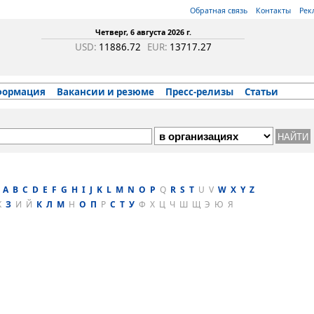
Обратная связь
Контакты
Рек
Четверг, 6 августа 2026 г.
USD:
11886.72
EUR:
13717.27
формация
Вакансии и резюме
Пресс-релизы
Статьи
A
B
C
D
E
F
G
H
I
J
K
L
M
N
O
P
Q
R
S
T
U
V
W
X
Y
Z
Ж
З
И
Й
К
Л
М
Н
О
П
Р
С
Т
У
Ф
Х
Ц
Ч
Ш
Щ
Э
Ю
Я