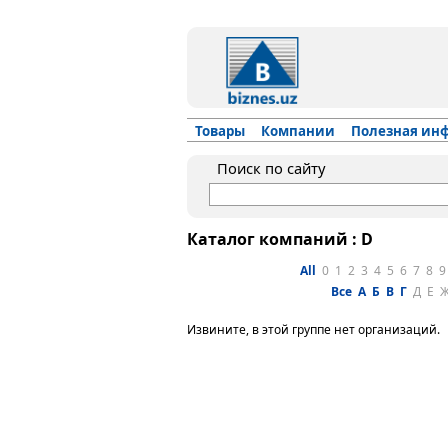
Товары
Компании
Полезная ин
Поиск по сайту
Каталог компаний : D
All
0
1
2
3
4
5
6
7
8
9
Все
А
Б
В
Г
Д
Е
Извините, в этой группе нет организаций.