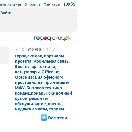
лама на сайте
О проекте
Партнеры
Войти
• ПОПУЛЯРНЫЕ ТЕГИ
Город скидок
партнеры
,
проекта
мобильная связь
,
,
Beeline
оргтехника
,
,
канцтовары
Office.uz
,
,
Организация офисного
пространства
принтеры и
,
МФУ
Бытовая техника
,
,
кондиционеры
скидочный
,
купон
ремонт и
,
обслуживание
Аренда
,
недвижимости
туризм
,
Все теги