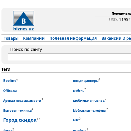
Понедельник
USD:
1195
Товары
Компании
Полезная информация
Вакансии и р
Поиск по сайту
Теги
6
4
Beeline
кондиционеры
5
2
Office.uz
мебель
3
7
мобильная связь
Аренда недвижимости
4
2
Бытовая техника
Мобильные телефоны
Город скидок
2
17
МТС
2
1
Декор
ноутбуки