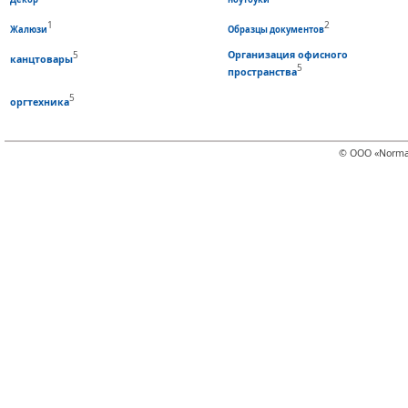
1
2
Жалюзи
Образцы документов
5
Организация офисного
канцтовары
5
пространства
5
оргтехника
© ООО «Norma