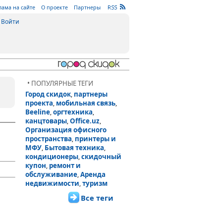
лама на сайте
О проекте
Партнеры
Войти
• ПОПУЛЯРНЫЕ ТЕГИ
Город скидок
партнеры
,
проекта
мобильная связь
,
,
Beeline
оргтехника
,
,
канцтовары
Office.uz
,
,
Организация офисного
пространства
принтеры и
,
МФУ
Бытовая техника
,
,
кондиционеры
скидочный
,
купон
ремонт и
,
обслуживание
Аренда
,
недвижимости
туризм
,
Все теги