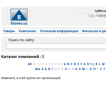
Суббота,
USD:
1191
Товары
Компании
Полезная информация
Вакансии и р
Поиск по сайту
Каталог компаний : I
All
0
1
2
3
4
5
6
7
8
9
A
B
C
D
E
F
G
H
I
J
K
L
M
Все
А
Б
В
Г
Д
Е
Ж
З
И
Й
К
Л
М
Н
О
П
Р
С
Т
Извините, в этой группе нет организаций.