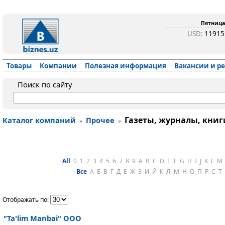
Пятница,
USD:
1191
Товары
Компании
Полезная информация
Вакансии и р
Поиск по сайту
Газеты, журналы, книг
Каталог компаний
Прочее
»
»
All
0
1
2
3
4
5
6
7
8
9
A
B
C
D
E
F
G
H
I
J
K
L
M
Все
А
Б
В
Г
Д
Е
Ж
З
И
Й
К
Л
М
Н
О
П
Р
С
Т
Отображать по:
"Ta'lim Manbai" ООО