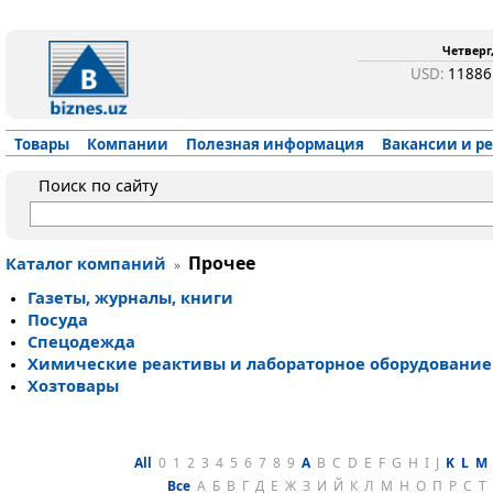
Четверг,
USD:
1188
Товары
Компании
Полезная информация
Вакансии и р
Поиск по сайту
Прочее
Каталог компаний
»
Га­зе­ты, жур­на­лы, кни­ги
По­су­да
Спе­цо­деж­да
Хи­ми­чес­кие ре­ак­ти­вы и ла­бо­ра­тор­ное обо­ру­до­ва­ние
Хоз­то­ва­ры
All
0
1
2
3
4
5
6
7
8
9
A
B
C
D
E
F
G
H
I
J
K
L
M
Все
А
Б
В
Г
Д
Е
Ж
З
И
Й
К
Л
М
Н
О
П
Р
С
Т