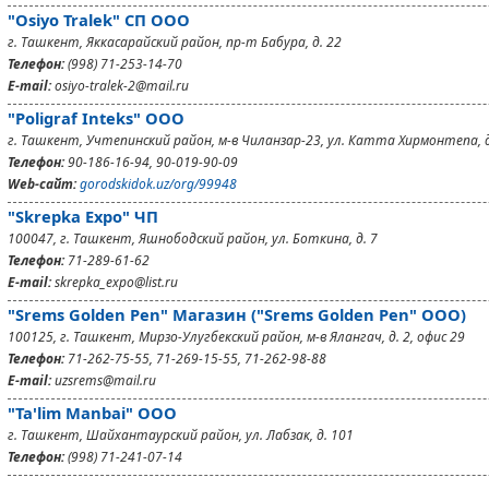
"Osiyo Tralek" СП ООО
г. Ташкент, Яккасарайский район, пр-т Бабура, д. 22
Телефон:
(998) 71-253-14-70
E-mail:
osiyo-tralek-2@mail.ru
"Poligraf Inteks" OOO
г. Ташкент, Учтепинский район, м-в Чиланзар-23, ул. Катта Хирмонтепа, д
Телефон:
90-186-16-94, 90-019-90-09
Web-сайт:
gorodskidok.uz/org/99948
"Skrepka Expo" ЧП
100047, г. Ташкент, Яшнободский район, ул. Боткина, д. 7
Телефон:
71-289-61-62
E-mail:
skrepka_expo@list.ru
"Srems Golden Pen" Магазин ("Srems Golden Pen" ООО)
100125, г. Ташкент, Мирзо-Улугбекский район, м-в Ялангач, д. 2, офис 29
Телефон:
71-262-75-55, 71-269-15-55, 71-262-98-88
E-mail:
uzsrems@mail.ru
"Ta'lim Manbai" ООО
г. Ташкент, Шайхантаурский район, ул. Лабзак, д. 101
Телефон:
(998) 71-241-07-14