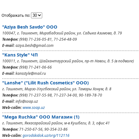
Отображать по:
"Aziya Besh Savdo" ООО
100047, г. Ташкент, Мирабадский район, ул. Садыка Азимова, д. 79
Телефон:
(998) 71-236-05-81, 71-254-48-09
E-mail:
aziya.besh@gmail.com
"Kans Style" ЧП
100011, г. Ташкент, Шайхантаурский район, пр-т Навои, д. 5 (в подвале)
Телефон:
(998) 71-241-06-66
E-mail:
kansstyle@mail.ru
"Lanshe" ("Lilit Rush Cosmetics" ООО)
г. Ташкент, Мирзо-Улугбекский район, ул. Тамары Хонум, д. 8
Телефон:
(998) 71-237-55-98, 71-237-34-00, 90-189-78-70
E-mail:
info@soap.uz
Web-сайт:
www.soap.uz
"Mega Ruchka" ООО Магазин (1)
г. Ташкент, Яккасарайский район, м-в Кушбеги, д. 3, офис 41
Телефон:
71-250-67-56, 90-354-33-86
Web-сайт:
gorodskidok.uz/org/112116