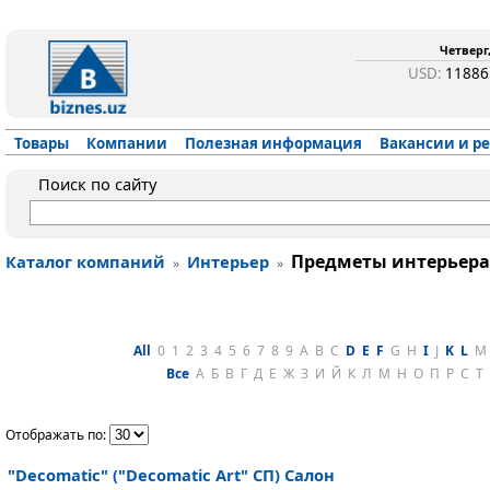
Четверг,
USD:
1188
Товары
Компании
Полезная информация
Вакансии и р
Поиск по сайту
Предметы интерьера
Каталог компаний
Интерьер
»
»
All
0
1
2
3
4
5
6
7
8
9
A
B
C
D
E
F
G
H
I
J
K
L
M
Все
А
Б
В
Г
Д
Е
Ж
З
И
Й
К
Л
М
Н
О
П
Р
С
Т
Отображать по:
"Decomatic" ("Decomatic Art" СП) Салон