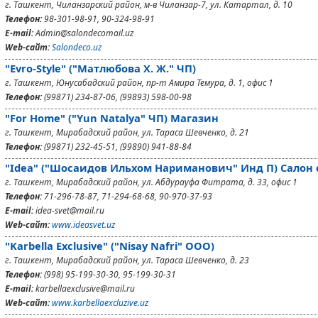
г. Ташкент, Чиланзарский район, м-в Чиланзар-7, ул. Катартал, д. 10
Телефон:
98-301-98-91, 90-324-98-91
E-mail:
Admin@salondecomail.uz
Web-сайт:
Salondeco.uz
"Evro-Style" ("Матлюбова Х. Ж." ЧП)
г. Ташкент, Юнусабадский район, пр-т Амира Темура, д. 1, офис 1
Телефон:
(99871) 234-87-06, (99893) 598-00-98
"For Home" ("Yun Natalya" ЧП) Магазин
г. Ташкент, Мирабадский район, ул. Тараса Шевченко, д. 21
Телефон:
(99871) 232-45-51, (99890) 941-88-84
"Idea" ("Шосаидов Ильхом Нариманович" Инд П) Салон 
г. Ташкент, Мирабадский район, ул. Абдурауфа Фитрата, д. 33, офис 1
Телефон:
71-296-78-87, 71-294-68-68, 90-970-37-93
E-mail:
idea-svet@mail.ru
Web-сайт:
www.ideasvet.uz
"Karbella Exclusive" ("Nisay Nafri" ООО)
г. Ташкент, Мирабадский район, ул. Тараса Шевченко, д. 23
Телефон:
(998) 95-199-30-30, 95-199-30-31
E-mail:
karbellaexclusive@mail.ru
Web-сайт:
www.karbellaexcluzive.uz