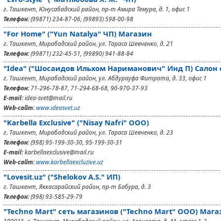
г. Ташкент, Юнусабадский район, пр-т Амира Темура, д. 1, офис 1
Телефон:
(99871) 234-87-06, (99893) 598-00-98
"For Home" ("Yun Natalya" ЧП) Магазин
г. Ташкент, Мирабадский район, ул. Тараса Шевченко, д. 21
Телефон:
(99871) 232-45-51, (99890) 941-88-84
"Idea" ("Шосаидов Ильхом Нариманович" Инд П) Салон 
г. Ташкент, Мирабадский район, ул. Абдурауфа Фитрата, д. 33, офис 1
Телефон:
71-296-78-87, 71-294-68-68, 90-970-37-93
E-mail:
idea-svet@mail.ru
Web-сайт:
www.ideasvet.uz
"Karbella Exclusive" ("Nisay Nafri" ООО)
г. Ташкент, Мирабадский район, ул. Тараса Шевченко, д. 23
Телефон:
(998) 95-199-30-30, 95-199-30-31
E-mail:
karbellaexclusive@mail.ru
Web-сайт:
www.karbellaexcluzive.uz
"Lovesit.uz" ("Shelokov A.S." ИП)
г. Ташкент, Яккасарайский район, пр-т Бабура, д. 3
Телефон:
(998) 93-585-29-79
"Techno Mart" сеть магазинов ("Techno Mart" ООО) Магаз