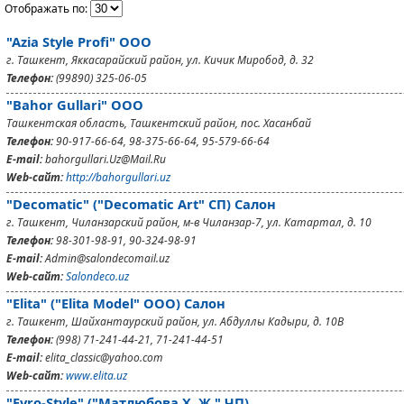
Отображать по:
"Azia Style Profi" OOO
г. Ташкент, Яккасарайский район, ул. Кичик Миробод, д. 32
Телефон:
(99890) 325-06-05
"Bahor Gullari" ООО
Ташкентская область, Ташкентский район, пос. Хасанбай
Телефон:
90-917-66-64, 98-375-66-64, 95-579-66-64
E-mail:
bahorgullari.Uz@Mail.Ru
Web-сайт:
http://bahorgullari.uz
"Decomatic" ("Decomatic Art" СП) Салон
г. Ташкент, Чиланзарский район, м-в Чиланзар-7, ул. Катартал, д. 10
Телефон:
98-301-98-91, 90-324-98-91
E-mail:
Admin@salondecomail.uz
Web-сайт:
Salondeco.uz
"Elita" ("Elita Model" OOO) Салон
г. Ташкент, Шайхантаурский район, ул. Абдуллы Кадыри, д. 10В
Телефон:
(998) 71-241-44-21, 71-241-44-51
E-mail:
elita_classic@yahoo.com
Web-сайт:
www.elita.uz
"Evro-Style" ("Матлюбова Х. Ж." ЧП)