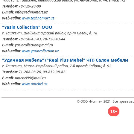
100015, г. Ташкент, Мирабадский район, ул. Авлиеота, д. 4А, этаж 1-2
Телефон:
78-129-20-00
E-mail:
info@technomart.uz
Web-сайт:
www.technomart.uz
"Yasin Collection" ООО
г. Ташкент, Шайхантаурский район, пр-т Навои, д. 18
Телефон:
78-150-43-43, 78-150-43-44
E-mail:
yasincollection@mail.ru
Web-сайт:
www.yasincollection.uz
"Удачная мебель" ("Real Plus Mebel" ЧП) Салон мебели
г. Ташкент, Мирзо-Улугбекский район, 7-й проезд Сайрам, д. 92
Телефон:
71-268-08-26, 99-819-98-82
E-mail:
umebel99@mail.ru
Web-сайт:
www.umebel.uz
© ООО «Norma»; 2021. Все права з
18+