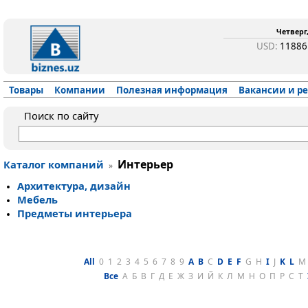
Четверг,
USD:
1188
Товары
Компании
Полезная информация
Вакансии и р
Поиск по сайту
Интерьер
Каталог компаний
»
Ар­хи­тек­ту­ра, ди­зайн
Ме­бель
Пред­ме­ты ин­терь­ера
All
0
1
2
3
4
5
6
7
8
9
A
B
C
D
E
F
G
H
I
J
K
L
M
Все
А
Б
В
Г
Д
Е
Ж
З
И
Й
К
Л
М
Н
О
П
Р
С
Т