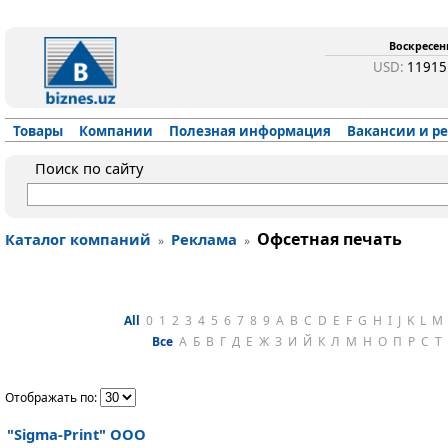
Воскресень
USD:
1191
Товары
Компании
Полезная информация
Вакансии и р
Поиск по сайту
Офсетная печать
Каталог компаний
Реклама
»
»
All
0
1
2
3
4
5
6
7
8
9
A
B
C
D
E
F
G
H
I
J
K
L
M
Все
А
Б
В
Г
Д
Е
Ж
З
И
Й
К
Л
М
Н
О
П
Р
С
Т
Отображать по:
"Sigma-Print" ООО