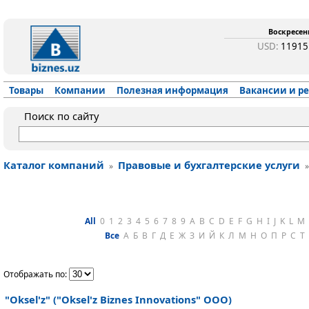
Воскресень
USD:
1191
Товары
Компании
Полезная информация
Вакансии и р
Поиск по сайту
Каталог компаний
Правовые и бухгалтерские услуги
»
All
0
1
2
3
4
5
6
7
8
9
A
B
C
D
E
F
G
H
I
J
K
L
M
Все
А
Б
В
Г
Д
Е
Ж
З
И
Й
К
Л
М
Н
О
П
Р
С
Т
Отображать по:
"Oksel'z" ("Oksel'z Biznes Innovations" ООО)