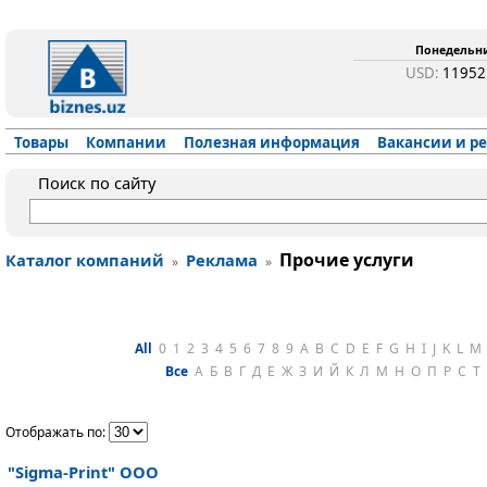
Понедельник
USD:
1195
Товары
Компании
Полезная информация
Вакансии и р
Поиск по сайту
Прочие услуги
Каталог компаний
Реклама
»
»
All
0
1
2
3
4
5
6
7
8
9
A
B
C
D
E
F
G
H
I
J
K
L
M
Все
А
Б
В
Г
Д
Е
Ж
З
И
Й
К
Л
М
Н
О
П
Р
С
Т
Отображать по:
"Sigma-Print" ООО