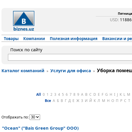
Пятница,
USD:
1188
Товары
Компании
Полезная информация
Вакансии и р
Поиск по сайту
Уборка поме
Каталог компаний
Услуги для офиса
»
»
All
0
1
2
3
4
5
6
7
8
9
A
B
C
D
E
F
G
H
I
J
K
L
M
Все
А
Б
В
Г
Д
Е
Ж
З
И
Й
К
Л
М
Н
О
П
Р
С
Т
Отображать по:
"Ocean" ("Bais Green Group" ООО)