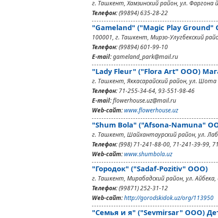
г. Ташкент, Хамзинский район, ул. Фаргона й
Телефон:
(99894) 635-28-22
"Gameland" ("Magic Play Ground"
100001, г. Ташкент, Мирзо-Улугбекский рай
Телефон:
(99894) 601-99-10
E-mail:
gameland_park@mail.ru
"Lady Fleur" ("Flora Art" ООО) Ма
г. Ташкент, Яккасарайский район, ул. Шота 
Телефон:
71-255-34-64, 93-551-98-46
E-mail:
flowerhouse.uz@mail.ru
Web-сайт:
www.flowerhouse.uz
"Shum Bola" ("Afsona-Namuna" O
г. Ташкент, Шайхантаурский район, ул. Лабз
Телефон:
(998) 71-241-88-00, 71-241-39-99, 7
Web-сайт:
www.shumbola.uz
"Городок" ("Sadaf-Pozitiv" ООО)
г. Ташкент, Мирабадский район, ул. Айбека, 
Телефон:
(99871) 252-31-12
Web-сайт:
http://gorodskidok.uz/org/113950
"Семья и я" ("Sevmirsar" ООО) Д