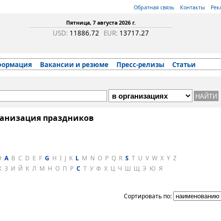
Обратная связь
Контакты
Рек
Пятница, 7 августа 2026 г.
USD:
11886.72
EUR:
13717.27
формация
Вакансии и резюме
Пресс-релизы
Статьи
анизация праздников
9
A
B
C
D
E
F
G
H
I
J
K
L
M
N
O
P
Q
R
S
T
U
V
W
X
Y
Z
Ж
З
И
Й
К
Л
М
Н
О
П
Р
С
Т
У
Ф
Х
Ц
Ч
Ш
Щ
Э
Ю
Я
Сортировать по: