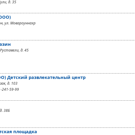
ули, д. 35
 OOO)
он, ул. Мовароуннахр
газин
Руставели, д. 45
OO) Детский развлекательный центр
ак, д. 103
1-241-59-99
д. 38Б
етская площадка