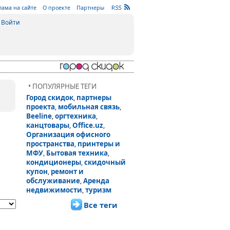
лама на сайте
О проекте
Партнеры
Войти
• ПОПУЛЯРНЫЕ ТЕГИ
Город скидок
партнеры
,
проекта
мобильная связь
,
,
Beeline
оргтехника
,
,
канцтовары
Office.uz
,
,
Организация офисного
пространства
принтеры и
,
МФУ
Бытовая техника
,
,
кондиционеры
скидочный
,
купон
ремонт и
,
обслуживание
Аренда
,
недвижимости
туризм
,
Все теги