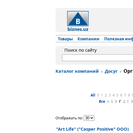
Товары
Компании
Полезная ин
Поиск по сайту
Орг
Каталог компаний
Досуг
»
»
All
0
1
2
3
4
5
6
7
8
Все
А
Б
В
Г
Д
Е
Отображать по:
"Art Life" ("Casper Positive" ООО)