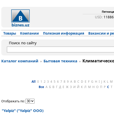
Пятница,
USD:
1188
Товары
Компании
Полезная информация
Вакансии и р
Поиск по сайту
Климатическо
Каталог компаний
Бытовая техника
»
»
All
0
1
2
3
4
5
6
7
8
9
A
B
C
D
E
F
G
H
I
J
K
L
M
Все
А
Б
В
Г
Д
Е
Ж
З
И
Й
К
Л
М
Н
О
П
Р
С
Т
Отображать по:
"Yalpiz" ("Yalpiz" ООО)