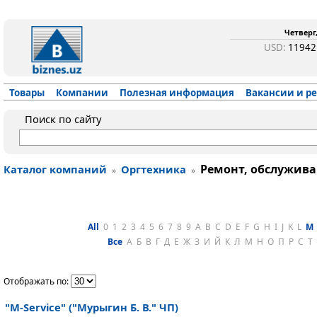
Четверг,
USD:
1194
Товары
Компании
Полезная информация
Вакансии и р
Поиск по сайту
Ремонт, обслужива
Каталог компаний
Оргтехника
»
»
All
0
1
2
3
4
5
6
7
8
9
A
B
C
D
E
F
G
H
I
J
K
L
M
Все
А
Б
В
Г
Д
Е
Ж
З
И
Й
К
Л
М
Н
О
П
Р
С
Т
Отображать по:
"M-Service" ("Мурыгин Б. В." ЧП)