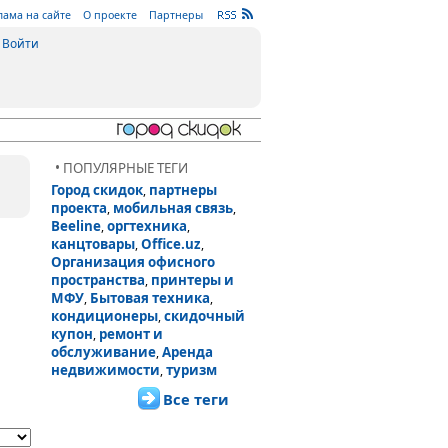
лама на сайте
О проекте
Партнеры
Войти
• ПОПУЛЯРНЫЕ ТЕГИ
Город скидок
партнеры
,
проекта
мобильная связь
,
,
Beeline
оргтехника
,
,
канцтовары
Office.uz
,
,
Организация офисного
пространства
принтеры и
,
МФУ
Бытовая техника
,
,
кондиционеры
скидочный
,
купон
ремонт и
,
обслуживание
Аренда
,
недвижимости
туризм
,
Все теги