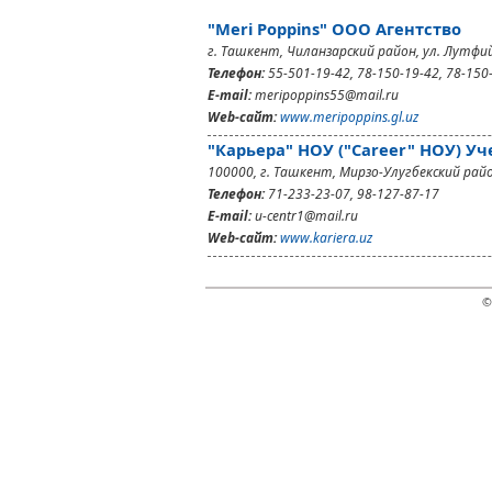
"Meri Poppins" ООО Агентство
г. Ташкент, Чиланзарский район, ул. Лутфий,
Телефон:
55-501-19-42, 78-150-19-42, 78-150-
E-mail:
meripoppins55@mail.ru
Web-сайт:
www.meripoppins.gl.uz
"Карьера" НОУ ("Career" НОУ) У
100000, г. Ташкент, Мирзо-Улугбекский райо
Телефон:
71-233-23-07, 98-127-87-17
E-mail:
u-centr1@mail.ru
Web-сайт:
www.kariera.uz
©