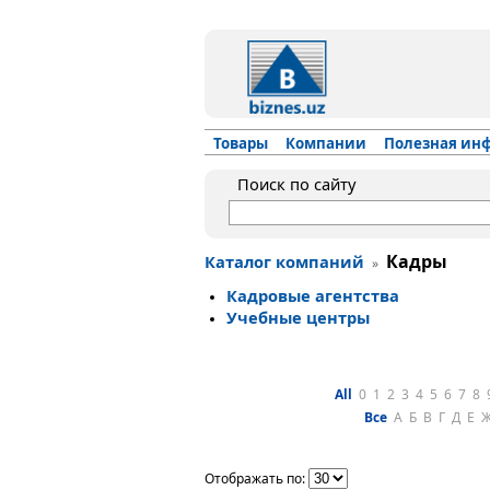
Товары
Компании
Полезная ин
Поиск по сайту
Кадры
Каталог компаний
»
Кад­ро­вые агентства
Учеб­ные цен­тры
All
0
1
2
3
4
5
6
7
8
Все
А
Б
В
Г
Д
Е
Отображать по: