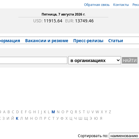
Обратная связь
Контакты
Рек
Пятница, 7 августа 2026 г.
USD:
11915.64
EUR:
13749.46
формация
Вакансии и резюме
Пресс-релизы
Статьи
9
A
B
C
D
E
F
G
H
I
J
K
L
M
N
O
P
Q
R
S
T
U
V
W
X
Y
Z
Ж
З
И
Й
К
Л
М
Н
О
П
Р
С
Т
У
Ф
Х
Ц
Ч
Ш
Щ
Э
Ю
Я
Сортировать по: