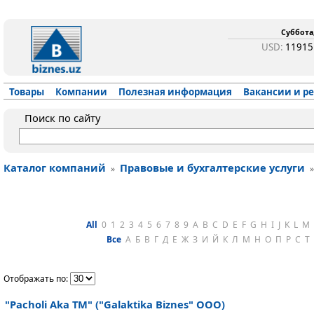
Суббота,
USD:
1191
Товары
Компании
Полезная информация
Вакансии и р
Поиск по сайту
Каталог компаний
Правовые и бухгалтерские услуги
»
All
0
1
2
3
4
5
6
7
8
9
A
B
C
D
E
F
G
H
I
J
K
L
M
Все
А
Б
В
Г
Д
Е
Ж
З
И
Й
К
Л
М
Н
О
П
Р
С
Т
Отображать по:
"Pacholi Aka ТМ" ("Galaktika Biznes" ООО)