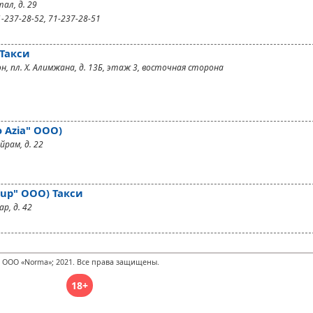
ал, д. 29
1-237-28-52, 71-237-28-51
 Такси
н, пл. Х. Алимжана, д. 13Б, этаж 3, восточная сторона
 Azia" ООО)
йрам, д. 22
oup" ООО) Такси
р, д. 42
 ООО «Norma»; 2021. Все права защищены.
18+