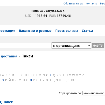
Обратная связь
Контакты
Рек
Пятница, 7 августа 2026 г.
USD:
11915.64
EUR:
13749.46
формация
Вакансии и резюме
Пресс-релизы
Статьи
Такси
 доставка
»
9
A
B
C
D
E
F
G
H
I
J
K
L
M
N
O
P
Q
R
S
T
U
V
W
X
Y
Z
Ж
З
И
Й
К
Л
М
Н
О
П
Р
С
Т
У
Ф
Х
Ц
Ч
Ш
Щ
Э
Ю
Я
Сортировать по:
O) Такси