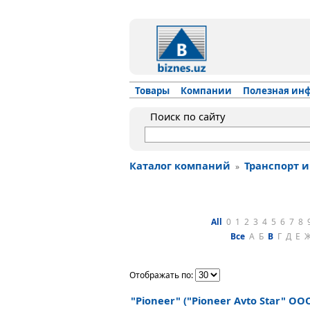
Товары
Компании
Полезная ин
Поиск по сайту
Каталог компаний
Транспорт и
»
All
0
1
2
3
4
5
6
7
8
Все
А
Б
В
Г
Д
Е
Отображать по:
"Pioneer" ("Pioneer Avto Star" OO