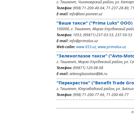
г. Ташкент, Чиланзарский район, ул. Катарт
Телефон:
(998) 71-200-40-04, 71-237-28-80, 7
E-mail:
info@taxi-pioneer.uz
"Ваше такси" ("Prima Luks" ООО)
100000, г. Ташкент, Мирзо-Улугбекский райо
Телефон:
1053, (99871) 237-03-53, 237-50-53
E-mail:
info@primalux.uz
Web-сайт:
www.053.uz, www.primalux.uz
"Зеленоглазое такси" ("Avto-Moto
г. Ташкент, Мирзо-Улугбекский район, ул. Са
Телефон:
(99871) 120-08-08
E-mail:
zelenoglazoetaxi@bk.ru
"Перекресток" ("Benefit Trade Gr
г. Ташкент, Юнусабадский район, ул. Зиёлила
Телефон:
(998) 71-200-77-66, 71-200-66-77
©