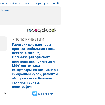
лама на сайте
О проекте
Партнеры
Войти
• ПОПУЛЯРНЫЕ ТЕГИ
Город скидок
партнеры
,
проекта
мобильная связь
,
,
Beeline
Office.uz
,
,
Организация офисного
пространства
принтеры и
,
МФУ
оргтехника
,
,
канцтовары
кондиционеры
,
,
скидочный купон
ремонт и
,
обслуживание
Бытовая
,
техника
туризм
,
,
полиграфия
Все теги