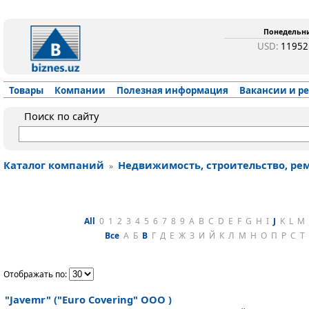
Понедельник
USD:
1195
Товары
Компании
Полезная информация
Вакансии и р
Поиск по сайту
Каталог компаний
Недвижимость, строительство, ре
»
All
0
1
2
3
4
5
6
7
8
9
A
B
C
D
E
F
G
H
I
J
K
L
M
Все
А
Б
В
Г
Д
Е
Ж
З
И
Й
К
Л
М
Н
О
П
Р
С
Т
Отображать по:
"Javemr" ("Euro Covering" OOO )