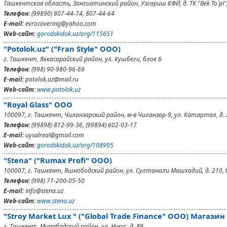
Ташкентская область, Зангиатинский район, Узгариш КФЙ, д. ТК "Bek To`pi
Телефон:
(99890) 807-44-74, 807-44-64
E-mail:
evrocovering@yahoo.com
Web-сайт:
gorodskidok.uz/org/115651
"Potolok.uz" ("Fran Style" ООО)
г. Ташкент, Яккасарайский район, ул. Кушбеги, блок 6
Телефон:
(998) 90-980-96-69
E-mail:
potolok.uz@mail.ru
Web-сайт:
www.potolok.uz
"Royal Glass" ООО
100097, г. Ташкент, Чиланзарский район, м-в Чиланзар-9, ул. Катартал, д. 
Телефон:
(99898) 812-99-36, (99894) 602-03-17
E-mail:
uysalreal@gmail.com
Web-сайт:
gorodskidok.uz/org/108995
"Stena" ("Rumax Profi" ООО)
100007, г. Ташкент, Яшнободский район, ул. Султанали Машхадий, д. 210, 
Телефон:
(998) 71-200-05-50
E-mail:
info@stena.uz
Web-сайт:
www.stena.uz
"Stroy Market Lux " ("Global Trade Finance" ООО) Магазин
г. Ташкент, Мирабадский район, ул. Нукус, д. 89