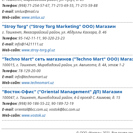
Телефон:
(998) 71-254-57-67, 71-215-69-55, 71-215-59-88
E-mail:
smlux@mail.ru
Web-сайт:
www.smlux.uz
"Stroy Torg" ("Stroy Torg Marketing" ООО) Магазин
г. Ташкент, Яккасарайский район, ул. Абдуллы Каххара, д. 46
Телефон:
95-142-11-11, 90-320-23-23
E-mail:
info@1421111.uz
Web-сайт:
www.stroy-torg.gl.uz
"Techno Mart" сеть магазинов ("Techno Mart" ООО) Магаз
100015, г. Ташкент, Мирабадский район, ул. Авлиеота, д. 4А, этаж 1-2
Телефон:
78-129-20-00
E-mail:
info@technomart.uz
Web-сайт:
www.technomart.uz
"Восток-Офис" ("Oriental Management" ДП) Магазин
100047, г. Ташкент, Яшнободский район, 4-й проезд С. Азимова, д. 15
Телефон:
(998) 90-186-55-22, 90-189-72-19
E-mail:
oriental@bcc.com.uz, vostok@bcc.com.uz
Web-сайт:
www.vostok.uz
© ООО «Norma»; 2021. Все права з