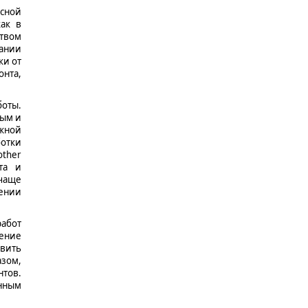
сной
как в
ством
пании
ки от
онта,
боты.
ным и
жной
ботки
other
та и
 чаще
лении
работ
ение
явить
азом,
нтов.
нным