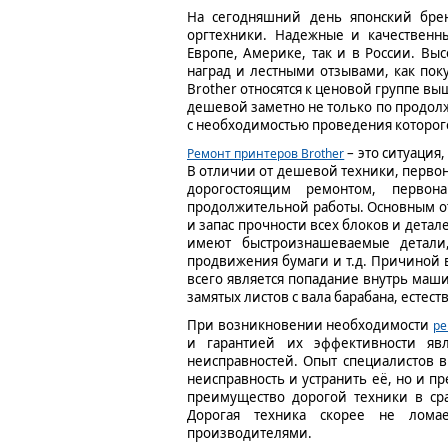
На сегодняшний день японский бре
оргтехники. Надежные и качественн
Европе, Америке, так и в России. Вы
наград и лестными отзывами, как пок
Brother относятся к ценовой группе вы
дешевой заметно не только по продолж
с необходимостью проведения которого
– это ситуация
Ремонт принтеров Brother
В отличии от дешевой техники, перво
дорогостоящим ремонтом, первона
продолжительной работы. Основным о
и запас прочности всех блоков и детал
имеют быстроизнашеваемые детали,
продвижения бумаги и т.д. Причиной 
всего является попадание внутрь ма
замятых листов с вала барабана, естес
При возникновении необходимости
ре
и гарантией их эффективности явл
неисправностей. Опыт специалистов 
неисправность и устранить её, но и 
преимущество дорогой техники в ср
Дорогая техника скорее не ломае
производителями.