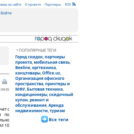
лама на сайте
О проекте
Партнеры
Войти
• ПОПУЛЯРНЫЕ ТЕГИ
Город скидок
партнеры
,
проекта
мобильная связь
,
,
Beeline
оргтехника
,
,
канцтовары
Office.uz
,
,
Организация офисного
пространства
принтеры и
,
МФУ
Бытовая техника
,
,
:04:05
кондиционеры
скидочный
,
купон
ремонт и
,
обслуживание
Аренда
,
чет с
недвижимости
туризм
,
м по
Все теги
льно
ил 10