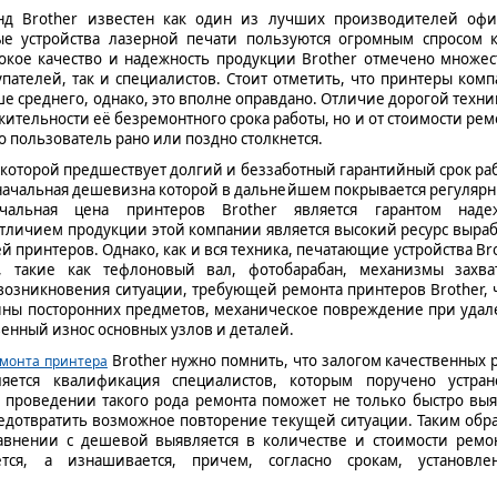
нд Brother известен как один из лучших производителей офи
ые устройства лазерной печати пользуются огромным спросом 
сокое качество и надежность продукции Brother отмечено множе
упателей, так и специалистов. Стоит отметить, что принтеры ком
ше среднего, однако, это вполне оправдано. Отличие дорогой техни
ительности её безремонтного срока работы, но и от стоимости рем
 пользователь рано или поздно столкнется.
, которой предшествует долгий и беззаботный гарантийный срок ра
начальная дешевизна которой в дальнейшем покрывается регуляр
чальная цена принтеров Brother является гарантом наде
тличием продукции этой компании является высокий ресурс выра
ей принтеров. Однако, как и вся техника, печатающие устройства Br
 такие как тефлоновый вал, фотобарабан, механизмы захва
возникновения ситуации, требующей ремонта принтеров Brother,
шины посторонних предметов, механическое повреждение при уда
твенный износ основных узлов и деталей.
Brother нужно помнить, что залогом качественных 
монта принтера
яется квалификация специалистов, которым поручено устран
в проведении такого рода ремонта поможет не только быстро вы
предотвратить возможное повторение текущей ситуации. Таким обр
авнении с дешевой выявляется в количестве и стоимости ремо
тся, а изнашивается, причем, согласно срокам, установле