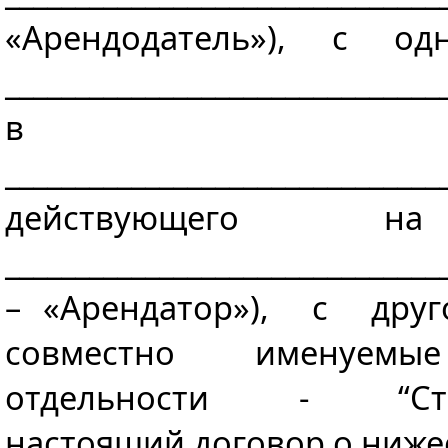
«Арендодатель»), с о
_______________________________
в л
_______________________________
действующего н
______________________________
– «Арендатор»), с д
совместно именуемые 
отдельности - “Стор
настоящий договор о ниж