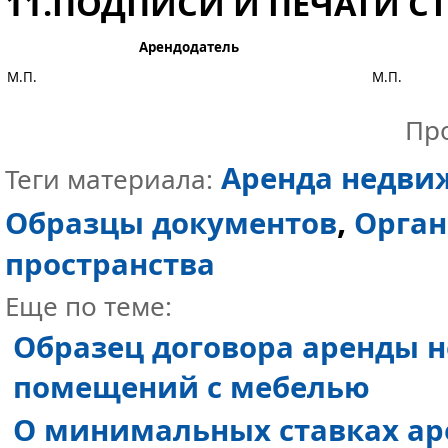
11.ПОДПИСИ И ПЕЧАТИ С
Арендодатель
М.П.
М.П.
Пр
Аренда недви
Теги материала:
,
Образцы документов
Орган
пространства
Еще по теме:
Образец договора аренды 
помещений с мебелью
О минимальных ставках ар