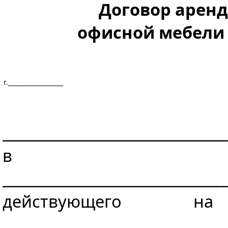
Договор аренды
офисной мебели №
г.__________________
_______________________________
в л
_______________________________
действующего н
______________________________