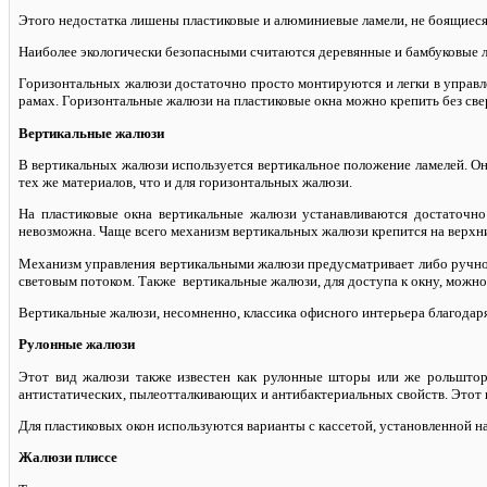
Этого недостатка лишены пластиковые и алюминиевые ламели, не боящиес
Наиболее экологически безопасными считаются деревянные и бамбуковые ла
Горизонтальных жалюзи достаточно просто монтируются и легки в управле
рамах. Горизонтальные жалюзи на пластиковые окна можно крепить без све
Вертикальные жалюзи
В вертикальных жалюзи используется вертикальное положение ламелей. Он
тех же материалов, что и для горизонтальных жалюзи.
На пластиковые окна вертикальные жалюзи устанавливаются достаточно 
невозможна. Чаще всего механизм вертикальных жалюзи крепится на верхни
Механизм управления вертикальными жалюзи предусматривает либо ручной 
световым потоком. Также вертикальные жалюзи, для доступа к окну, можно р
Вертикальные жалюзи, несомненно, классика офисного интерьера благодаря
Рулонные жалюзи
Этот вид жалюзи также известен как рулонные шторы или же рольшторы
антистатических, пылеотталкивающих и антибактериальных свойств. Этот 
Для пластиковых окон используются варианты с кассетой, установленной н
Жалюзи плиссе