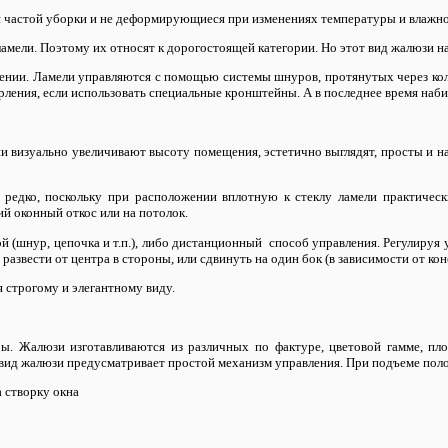
я частой уборки и не деформирующиеся при изменениях температуры и влажн
мели. Поэтому их относят к дорогостоящей категории. Но этот вид жалюзи на
нии. Ламели управляются с помощью системы шнуров, протянутых через кольц
рления, если использовать специальные кронштейны. А в последнее время наб
и визуально увеличивают высоту помещения, эстетично выглядят, просты и н
редко, поскольку при расположении вплотную к стеклу ламели практически
й оконный откос или на потолок.
(шнур, цепочка и т.п.), либо дистанционный способ управления. Регулируя
азвести от центра в стороны, или сдвинуть на один бок (в зависимости от кон
 строгому и элегантному виду.
. Жалюзи изготавливаются из различных по фактуре, цветовой гамме, пл
вид жалюзи предусматривает простой механизм управления. При подъеме полот
а створку окна