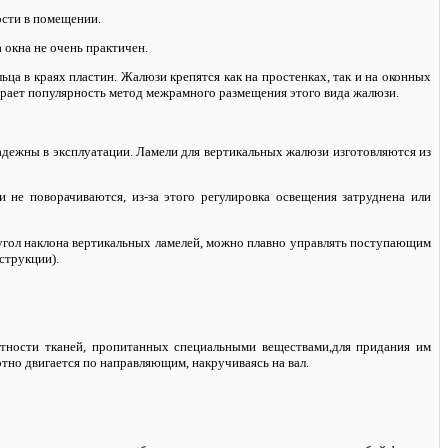
ости в помещении.
 окна не очень практичен.
а в краях пластин. Жалюзи крепятся как на простенках, так и на оконных
ирает популярность метод межрамного размещения этого вида жалюзи.
адежны в эксплуатации.
Ламели для вертикальных жалюзи изготовляются из
 не поворачиваются, из-за этого регулировка освещения затруднена или
 угол наклона вертикальных ламелей, можно плавно управлять поступающим
струкции).
отности тканей, пропитанных специальными веществами,для придания им
но двигается по направляющим, накручиваясь на вал.