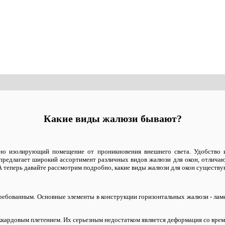
Какие виды жалюзи бывают?
но изолирующий помещение от проникновения внешнего света. Удобство и
предлагает широкий ассортимент различных видов жалюзи для окон, отлича
 А теперь давайте рассмотрим подробно, какие виды жалюзи для окон существу
требованным. Основные элементы в конструкции горизонтальных жалюзи - ламел
аккардовым плетением. Их серьезным недостатком является деформация со врем